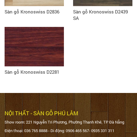
Sàn gỗ Kronoswiss D2836
Sàn gỗ Kronoswiss D2439
SA
Sàn gỗ Kronoswiss D2281
NỘI THẤT - SÀN GỖ PHÚ LÂM
Show room: 221 Nguyễn Tri Phương, Phường Thanh Khê, TP. Đà Nẵng
Điện thoại: 036 765 8888 - Di động: 0906 465 567- 0935 331 311